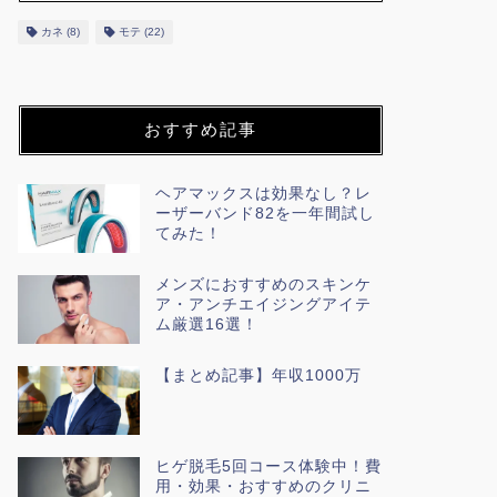
カネ
(8)
モテ
(22)
おすすめ記事
ヘアマックスは効果なし？レ
ーザーバンド82を一年間試し
てみた！
メンズにおすすめのスキンケ
ア・アンチエイジングアイテ
ム厳選16選！
【まとめ記事】年収1000万
ヒゲ脱毛5回コース体験中！費
用・効果・おすすめのクリニ