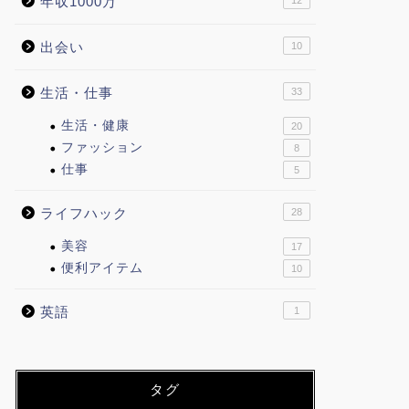
年収1000万
12
出会い
10
生活・仕事
33
生活・健康
20
ファッション
8
仕事
5
ライフハック
28
美容
17
便利アイテム
10
英語
1
タグ