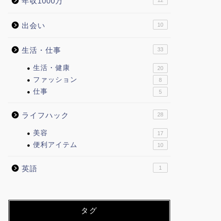
年収1000万
12
出会い
10
生活・仕事
33
生活・健康
20
ファッション
8
仕事
5
ライフハック
28
美容
17
便利アイテム
10
英語
1
タグ