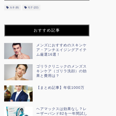
カネ
(8)
モテ
(22)
おすすめ記事
メンズにおすすめのスキンケ
ア・アンチエイジングアイテ
ム厳選16選！
ゴリラクリニックのメンズス
キンケア（ゴリラ洗顔）の効
果と費用は？
【まとめ記事】年収1000万
ヘアマックスは効果なし？レ
ーザーバンド82を一年間試し