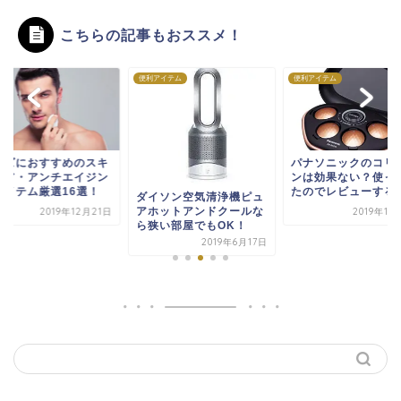
こちらの記事もおススメ！
便利アイテム
便利アイテム
ンズにおすすめのスキ
パナソニックのコリ
ケア・アンチエイジン
ンは効果ない？使っ
アイテム厳選16選！
たのでレビューする
ダイソン空気清浄機ピュ
アホットアンドクールな
2019年12月21日
2019年11
ら狭い部屋でもOK！
2019年6月17日